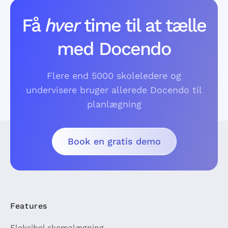
Få
hver
time til at tælle
med Docendo
Flere end 5000 skoleledere og
undervisere bruger allerede Docendo til
planlægning
Book en gratis demo
Features
Fleksibel skemalægning