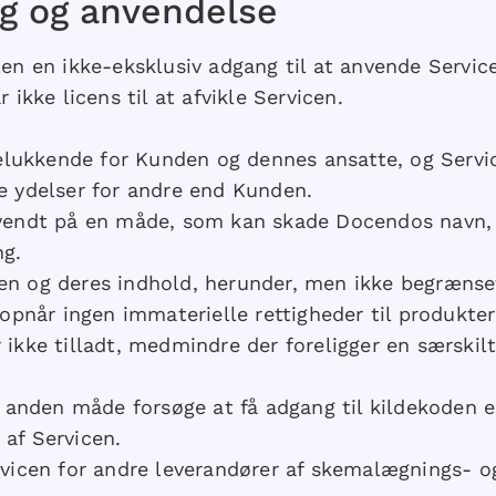
g og anvendelse
n en ikke-eksklusiv adgang til at anvende Servic
 ikke licens til at afvikle Servicen.
elukkende for Kunden og dennes ansatte, og Servi
re ydelser for andre end Kunden.
anvendt på en måde, som kan skade Docendos navn, 
ng.
en og deres indhold, herunder, men ikke begrænset 
når ingen immaterielle rettigheder til produktern
r ikke tilladt, medmindre der foreligger en særski
anden måde forsøge at få adgang til kildekoden e
af Servicen.
ervicen for andre leverandører af skemalægnings- 