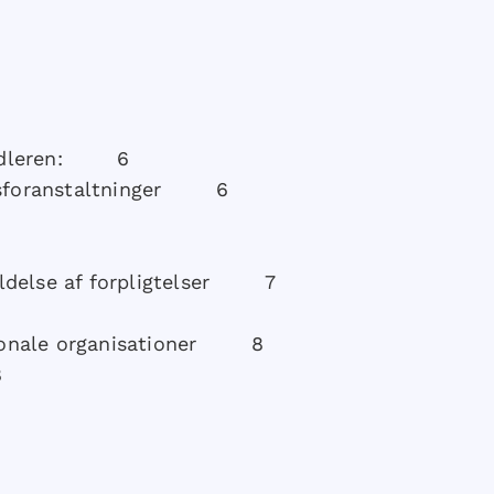
ehandleren: 6
rhedsforanstaltninger 6
holdelse af forpligtelser 7
rnationale organisationer 8
8