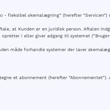
 - fleksibel skemalægning” (herefter “Servicen”) sæ
ftale, at Kunden er en juridisk person. Aftalen i
pretter i eller giver adgang til systemet (”Bruger
nden måde forhandle systemer der laver skemalægn
 tegne et abonnement (herefter “Abonnementet”). A